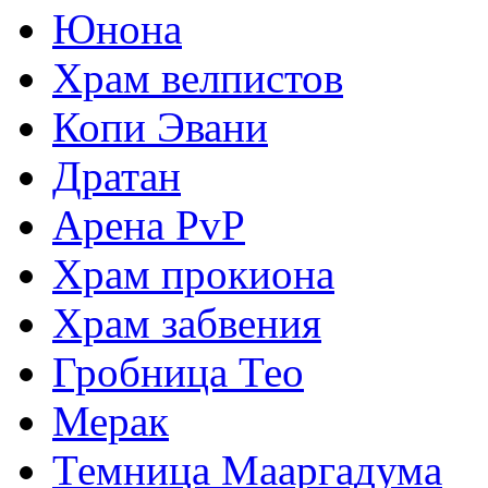
Юнона
Храм велпистов
Копи Эвани
Дратан
Арена PvP
Храм прокиона
Храм забвения
Гробница Тео
Мерак
Темница Мааргадума