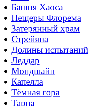
Башня Хаоса
Пещеры Флорема
Затерянный храм
Стрейяна
Долины испытаний
Леддар
Мондшайн
Капелла
Тёмная гора
Тарна