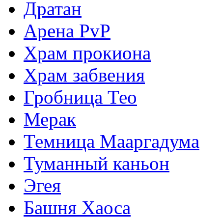
Дратан
Арена PvP
Храм прокиона
Храм забвения
Гробница Тео
Мерак
Темница Мааргадума
Туманный каньон
Эгея
Башня Хаоса