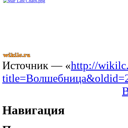
База знаний ласт хаос wikil
Источник — «
http://wikil
title=Волшебница&oldid=
Навигация