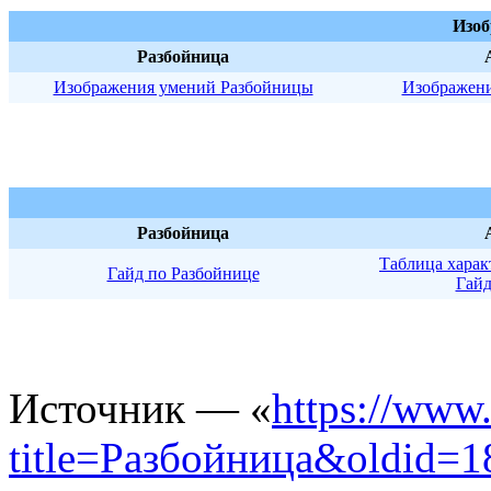
Изоб
Разбойница
Изображения умений Разбойницы
Изображен
Разбойница
Таблица харак
Гайд по Разбойнице
Гайд
База знаний ласт хаос wikil
Источник — «
https://www.
title=Разбойница&oldid=1