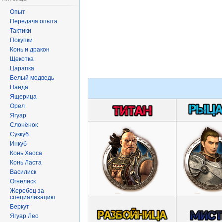
Опыт
Передача опыта
Тактики
Покупки
Конь и дракон
Щекотка
Царапка
Белый медведь
Панда
Ящерица
Орел
Ягуар
Слонёнок
Суккуб
Инкуб
Конь Хаоса
Конь Ласта
Василиск
Огнелиск
Жеребец за
специализацию
Беркут
Ягуар Лео