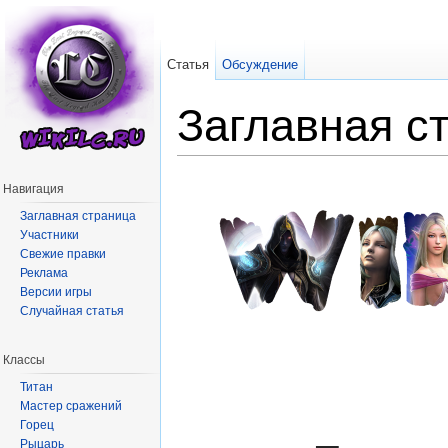
Статья
Обсуждение
Заглавная с
Перейти к:
навигация
,
поиск
Навигация
Заглавная страница
Участники
Свежие правки
Реклама
Версии игры
Случайная статья
Классы
Титан
Мастер сражений
Горец
Рыцарь