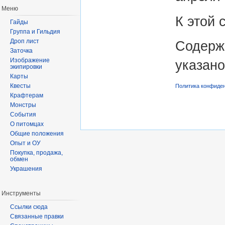
Меню
К этой 
Гайды
Группа и Гильдия
Дроп лист
Содерж
Заточка
Изображение
указано
экипировки
Карты
Квесты
Политика конфиде
Крафтерам
Монстры
События
О питомцах
Общие положения
Опыт и ОУ
Покупка, продажа,
обмен
Украшения
Инструменты
Ссылки сюда
Связанные правки