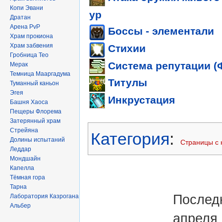
Копи Эвани
ур
Дратан
Арена PvP
Боссы - элементали
Храм прокиона
Храм забвения
Стихии
Гробница Тео
Система репутации (
Мерак
Темница Мааргадума
Титулы
Туманный каньон
Эгея
Инкрустация
Башня Хаоса
Пещеры Флорема
Затерянный храм
Стрейяна
Категория
:
Долины испытаний
Страницы с
Леддар
Мондшайн
Капелла
Тёмная гора
Тарна
Последн
Лаборатория Казрогана
Альбер
апреля 