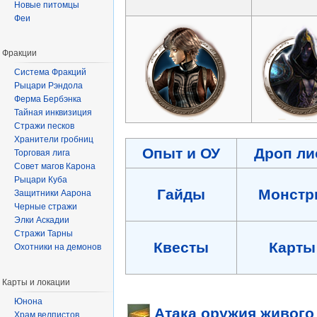
Новые питомцы
Феи
Фракции
Система Фракций
Рыцари Рэндола
Ферма Бербэнка
Тайная инквизиция
Стражи песков
Хранители гробниц
Опыт и ОУ
Дроп ли
Торговая лига
Совет магов Карона
Рыцари Куба
Гайды
Монстр
Защитники Аарона
Черные стражи
Элки Аскадии
Стражи Тарны
Квесты
Карты
Охотники на демонов
Карты и локации
Юнона
Атака оружия живого
Храм велпистов