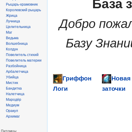
База 
Рыцарь-храмовник
Королевский рыцарь
Жрица
Добро пожа
Лучница
Целительница
Маг
Ведьма
Базу Знани
Волшебница
Колдун
Повелитель стихий
Повелитель материи
Разбойница
Арбалетчица
Гриффон
Новая
Убийца
Мистик
заточки
Логи
Бандитка
Налетчица
Мародёр
Медиум
Оракул
Архимаг
Питомцы